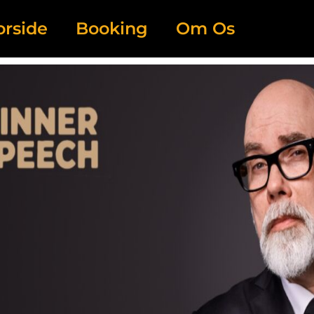
orside
Booking
Om Os