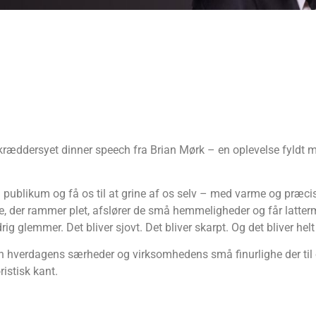
kræddersyet dinner speech fra Brian Mørk – en oplevelse fyldt me
od publikum og få os til at grine af os selv – med varme og præ
e, der rammer plet, afslører de små hemmeligheder og får latte
ig glemmer. Det bliver sjovt. Det bliver skarpt. Og det bliver helt
 han hverdagens særheder og virksomhedens små finurlighe der ti
istisk kant.