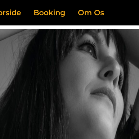
orside
Booking
Om Os