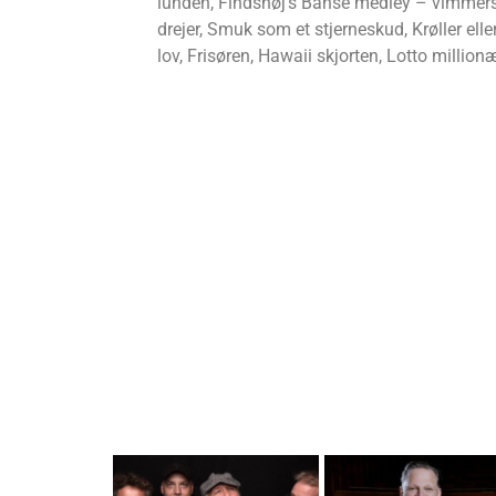
lunden, Findshøj’s Banse medley – vimmersve
drejer, Smuk som et stjerneskud, Krøller ell
lov, Frisøren, Hawaii skjorten, Lotto millionæ