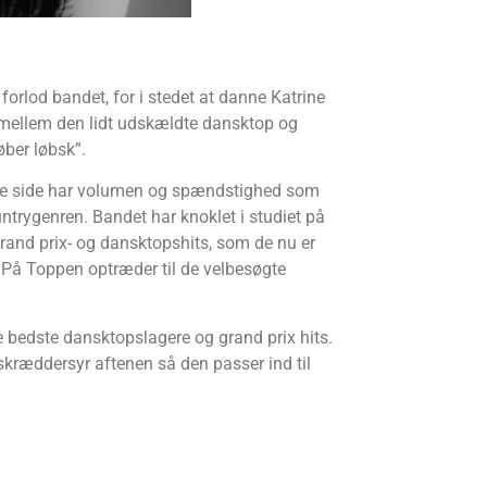
orlod bandet, for i stedet at danne Katrine
imellem den lidt udskældte dansktop og
øber løbsk”.
ne side har volumen og spændstighed som
rygenren. Bandet har knoklet i studiet på
grand prix- og dansktopshits, som de nu er
ne På Toppen optræder til de velbesøgte
e bedste dansktopslagere og grand prix hits.
skræddersyr aftenen så den passer ind til