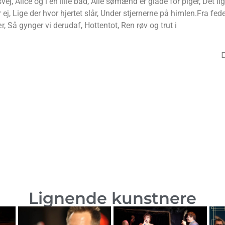
j, Alice og i en lille båd, Alle sømænd er glade for piger, Det 
er ej, Lige der hvor hjertet slår, Under stjernerne på himlen.Fra 
r, Så gynger vi derudaf, Hottentot, Ren røv og trut i
Lignende kunstnere