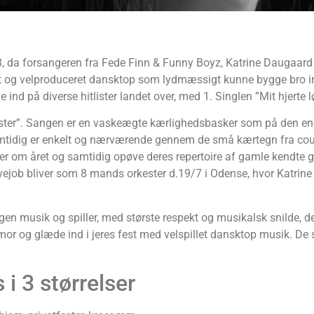
, da forsangeren fra Fede Finn & Funny Boyz, Katrine Daugaard f
let og velproduceret dansktop som lydmæssigt kunne bygge bro 
nd på diverse hitlister landet over, med 1. Singlen ”Mit hjerte l
ester”. Sangen er en vaskeægte kærlighedsbasker som på den e
mtidig er enkelt og nærværende gennem de små kærtegn fra count
gler om året og samtidig opøve deres repertoire af gamle kendte 
 livejob bliver som 8 mands orkester d.19/7 i Odense, hvor Katri
egen musik og spiller, med største respekt og musikalsk snilde, d
mor og glæde ind i jeres fest med velspillet dansktop musik. De 
i 3 størrelser