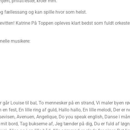
hjem, privatfester, kroer mm.
og fællessang og kan spille hvor som helst.
vitten! Katrine På Toppen opleves klart bedst som fuldt orkest
onelle musikere:
r går Louise til bal, To mennesker på en strand, Vi maler byen 
 en fest, En lille ring af guld, Hallo hallo, En lille melodi, Der e
Dansevisen, Avenuen, Angelique, Do you speak english, Danse i mån
 på mit bord, Tag bukserne af, Jeg tænder på dig, Du er fuld af lø