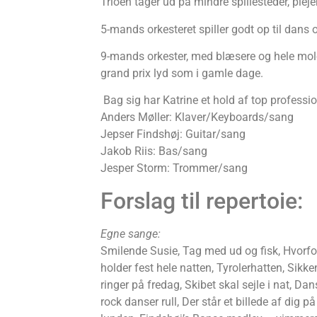
Trioen tager ud på mindre spillesteder, pleje
5-mands orkesteret spiller godt op til dans 
9-mands orkester, med blæsere og hele mole
grand prix lyd som i gamle dage.
Bag sig har Katrine et hold af top professi
Anders Møller: Klaver/Keyboards/sang
Jepser Findshøj: Guitar/sang
Jakob Riis: Bas/sang
Jesper Storm: Trommer/sang
Forslag til repertoie:
Egne sange:
Smilende Susie, Tag med ud og fisk, Hvorfo
holder fest hele natten, Tyrolerhatten, Sikken
ringer på fredag, Skibet skal sejle i nat, 
rock danser rull, Der står et billede af dig