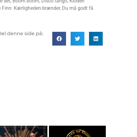
lige det, Boom boom, Disco tango, Kloden
fede Finn: Kærligheden brænder, Du må godt få
Del denne side på: