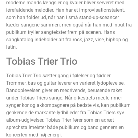
moderne mands længsler og kvaler bliver serveret med
iørefaldende melodier. Han har et improvisationstalent,
som han folder ud, når han i små stand-up-sceancer
kæder sangene sammen, men også når han med input fra
publikum tryller sangtekster frem på scenen. Hans
sangkatalog indeholder alt fra rock, jazz, vise, hiphop og
latin.
Tobias Trier Trio
Tobias Trier Trio sætter gang i følelser og fødder.
Trommer, bas og guitar leverer en varieret lydoplevelse.
Bandoplevelsen giver en medrivende, berusende raket
under Tobias Triers sange. Når orkestrets medlemmer
synger kor og akkompagnere på bedste vis, kan publikum
genkende de markante lydbilleder fra Tobias Triers syv
album-udgivelser. Tobias Trier fører som en adræt
sprechstallmeister både publikum og band gennem en
koncerten med høj energi.