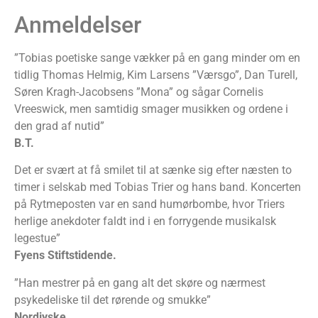
Anmeldelser
”Tobias poetiske sange vækker på en gang minder om en
tidlig Thomas Helmig, Kim Larsens ”Værsgo”, Dan Turell,
Søren Kragh-Jacobsens ”Mona” og sågar Cornelis
Vreeswick, men samtidig smager musikken og ordene i
den grad af nutid”
B.T.
Det er svært at få smilet til at sænke sig efter næsten to
timer i selskab med Tobias Trier og hans band. Koncerten
på Rytmeposten var en sand humørbombe, hvor Triers
herlige anekdoter faldt ind i en forrygende musikalsk
legestue”
Fyens Stiftstidende.
”Han mestrer på en gang alt det skøre og nærmest
psykedeliske til det rørende og smukke”
Nordjyske.