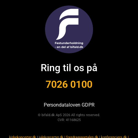
Ring til os på
7026 0100
Persondataloven GDPR
© bifald.dk ApS 2026 All rights reserved.
CVR: 41168625
kirkekoncerter.dk
|
julekoncerter.dk
|
foredragsportalen.dk
|
konferenciers.dk
|